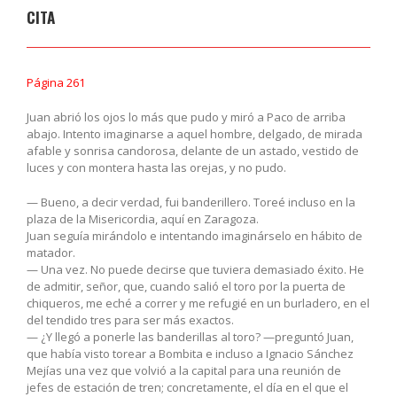
CITA
Página 261
Juan abrió los ojos lo más que pudo y miró a Paco de arriba
abajo. Intento imaginarse a aquel hombre, delgado, de mirada
afable y sonrisa candorosa, delante de un astado, vestido de
luces y con montera hasta las orejas, y no pudo.
— Bueno, a decir verdad, fui banderillero. Toreé incluso en la
plaza de la Misericordia, aquí en Zaragoza.
Juan seguía mirándolo e intentando imaginárselo en hábito de
matador.
— Una vez. No puede decirse que tuviera demasiado éxito. He
de admitir, señor, que, cuando salió el toro por la puerta de
chiqueros, me eché a correr y me refugié en un burladero, en el
del tendido tres para ser más exactos.
— ¿Y llegó a ponerle las banderillas al toro? —preguntó Juan,
que había visto torear a Bombita e incluso a Ignacio Sánchez
Mejías una vez que volvió a la capital para una reunión de
jefes de estación de tren; concretamente, el día en el que el