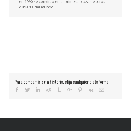
en 1990 se convirtió en la primera plaza de toros
cubierta del mundo.
Para compartir esta historia, elija cualquier plataforma
Facebook
Twitter
Linkedin
Reddit
Tumblr
Google+
Pinterest
Vk
Email